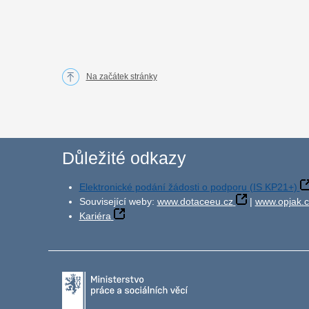
Na začátek stránky
Důležité odkazy
Elektronické podání žádosti o podporu (IS KP21+)
Související weby:
www.dotaceeu.cz
|
www.opjak.c
Kariéra