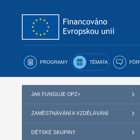
Přejít k obsahu
PROGRAMY
TÉMATA
FÓR
JAK FUNGUJE OPZ+
ZAMĚSTNÁVÁNÍ A VZDĚLÁVÁNÍ
DĚTSKÉ SKUPINY