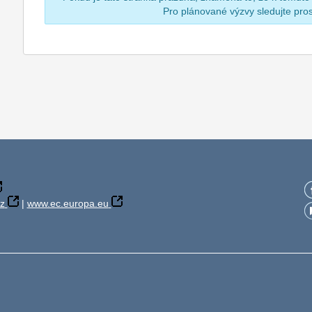
Pro plánované výzvy sledujte pr
z
|
www.ec.europa.eu