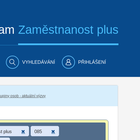
ram
Zaměstnanost plus
VYHLEDÁVÁNÍ
PŘIHLÁŠENÍ
piny osob - aktuální výzvy
t plus
085