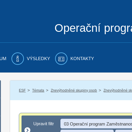
Operační prog
UM
VÝSLEDKY
KONTAKTY
/
/
/
ESF
Témata
Znevýhodněné skupiny osob
Znevýhodněné sku
Upravit filtr
Upravit filtr
03 Operační program Zaměstnanos