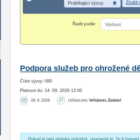
Zrušit
Probíhající výzvy
Řadit podle:
Podpora služeb pro ohrožené dět
Číslo výzvy: 085
Platnost do: 14. 09. 2026 12:00
29. 6. 2026
Určeno pro:
Veřejnost, Žadatel
Pokud je tato stránka prázdná, znamená to, že k tomuto