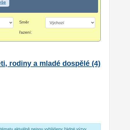
 vše
Směr
řazení:
i, rodiny a mladé dospělé (4)
 tématu aktuálně nejsou vyhlášeny žádné výzvy.