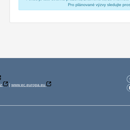
Pro plánované výzvy sledujte pr
z
|
www.ec.europa.eu