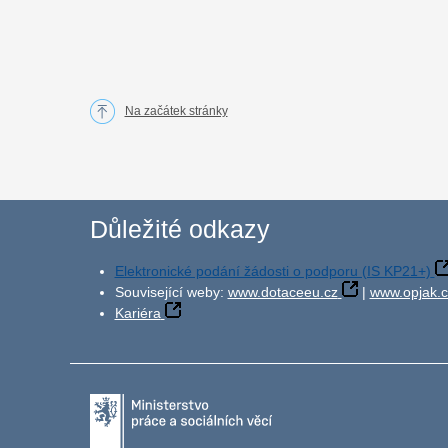
Na začátek stránky
Důležité odkazy
Elektronické podání žádosti o podporu (IS KP21+)
Související weby:
www.dotaceeu.cz
|
www.opjak.c
Kariéra