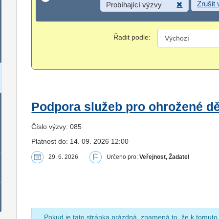
Zrušit
Probíhající výzvy
Řadit podle:
Podpora služeb pro ohrožené dět
Číslo výzvy: 085
Platnost do: 14. 09. 2026 12:00
29. 6. 2026
Určeno pro:
Veřejnost, Žadatel
Pokud je tato stránka prázdná, znamená to, že k tomuto