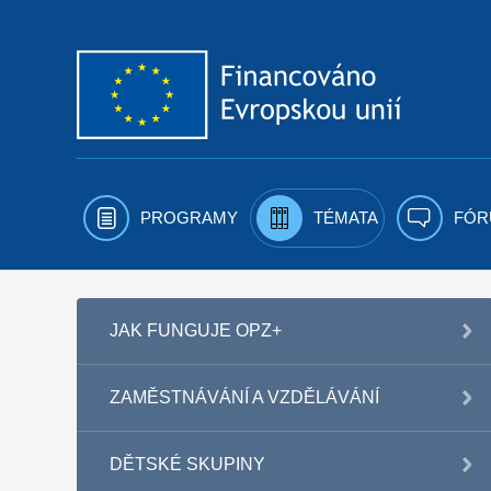
Přejít k obsahu
PROGRAMY
TÉMATA
FÓR
JAK FUNGUJE OPZ+
ZAMĚSTNÁVÁNÍ A VZDĚLÁVÁNÍ
DĚTSKÉ SKUPINY