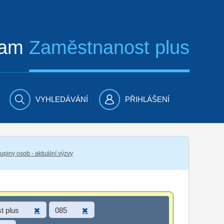
ram
Zaměstnanost plus
VYHLEDÁVÁNÍ
PŘIHLÁŠENÍ
piny osob - aktuální výzvy
t plus
085