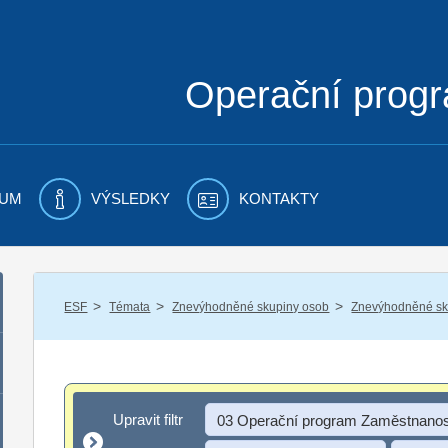
Operační prog
UM
VÝSLEDKY
KONTAKTY
/
/
/
ESF
Témata
Znevýhodněné skupiny osob
Znevýhodněné sku
Upravit filtr
Upravit filtr
03 Operační program Zaměstnanos