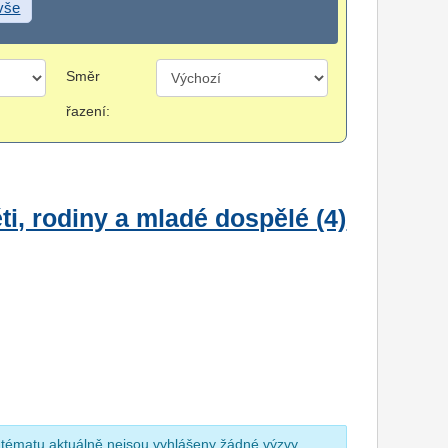
 vše
Směr
řazení:
i, rodiny a mladé dospělé (4)
 tématu aktuálně nejsou vyhlášeny žádné výzvy.