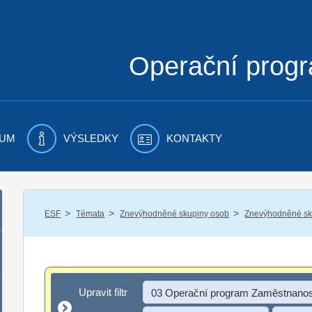
Operační prog
UM
VÝSLEDKY
KONTAKTY
/
/
/
ESF
Témata
Znevýhodněné skupiny osob
Znevýhodněné sku
Upravit filtr
Upravit filtr
03 Operační program Zaměstnanos