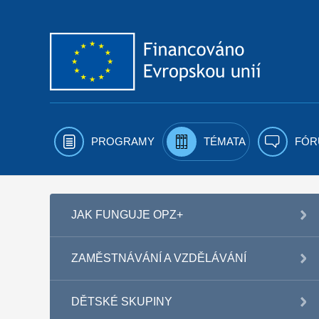
Přejít k obsahu
PROGRAMY
TÉMATA
FÓR
JAK FUNGUJE OPZ+
ZAMĚSTNÁVÁNÍ A VZDĚLÁVÁNÍ
DĚTSKÉ SKUPINY