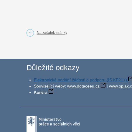
Na začátek stránky
Důležité odkazy
Elektronické podání žádosti o podporu (IS KP21+)
Související weby:
www.dotaceeu.cz
|
www.opjak.c
Kariéra