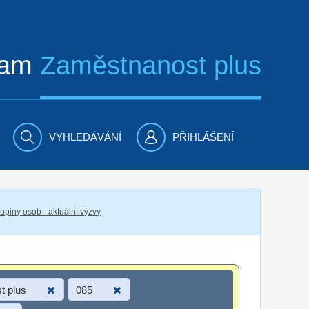
ram
Zaměstnanost plus
VYHLEDÁVÁNÍ
PŘIHLÁŠENÍ
piny osob - aktuální výzvy
t plus
085