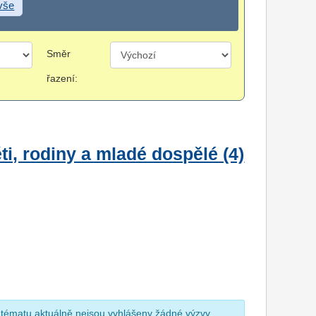
 vše
Směr
řazení:
i, rodiny a mladé dospělé (4)
 tématu aktuálně nejsou vyhlášeny žádné výzvy.