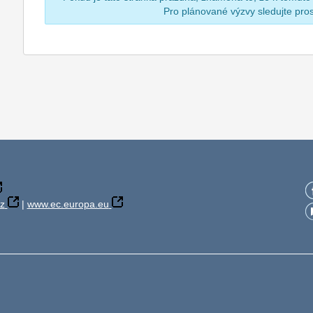
Pro plánované výzvy sledujte pr
z
|
www.ec.europa.eu