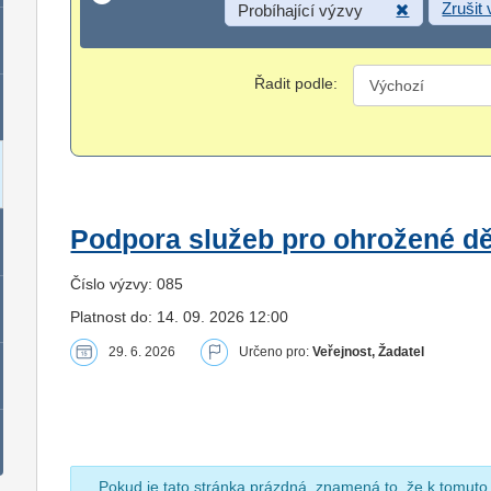
Zrušit
Probíhající výzvy
Řadit podle:
Podpora služeb pro ohrožené dět
Číslo výzvy: 085
Platnost do: 14. 09. 2026 12:00
29. 6. 2026
Určeno pro:
Veřejnost, Žadatel
Pokud je tato stránka prázdná, znamená to, že k tomuto