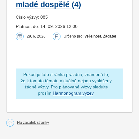
mladé dospělé (4)
Číslo výzvy: 085
Platnost do: 14. 09. 2026 12:00
29. 6. 2026
Určeno pro:
Veřejnost, Žadatel
Pokud je tato stránka prázdná, znamená to,
že k tomuto tématu aktuálně nejsou vyhlášeny
žádné výzvy. Pro plánované výzvy sledujte
prosím
Harmonogram výzev
.
Na začátek stránky