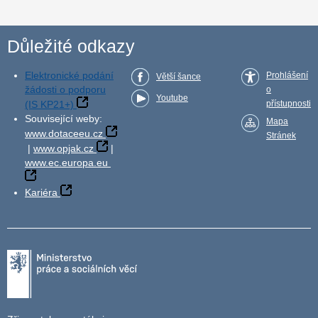
Důležité odkazy
Elektronické podání
Prohlášení
Větší šance
žádosti o podporu
o
Youtube
(IS KP21+)
přístupnosti
Související weby:
Mapa
www.dotaceeu.cz
Stránek
|
www.opjak.cz
|
www.ec.europa.eu
Kariéra