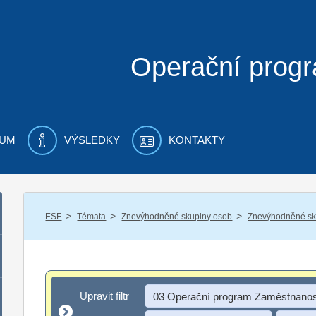
Operační prog
UM
VÝSLEDKY
KONTAKTY
/
/
/
ESF
Témata
Znevýhodněné skupiny osob
Znevýhodněné sku
Upravit filtr
Upravit filtr
03 Operační program Zaměstnanos