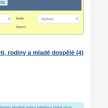
 vše
Směr
řazení:
i, rodiny a mladé dospělé (4)
 tématu aktuálně nejsou vyhlášeny žádné výzvy.