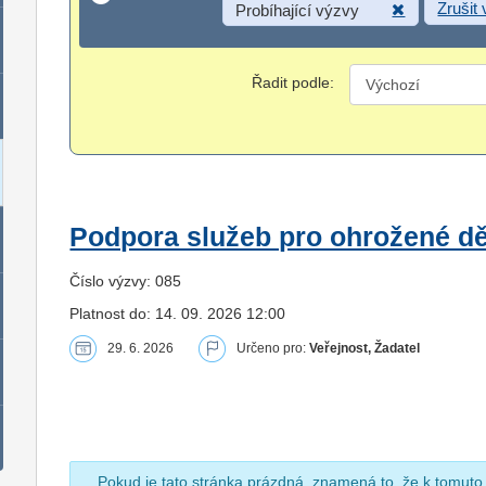
Zrušit
Probíhající výzvy
Řadit podle:
Podpora služeb pro ohrožené dět
Číslo výzvy: 085
Platnost do: 14. 09. 2026 12:00
29. 6. 2026
Určeno pro:
Veřejnost, Žadatel
Pokud je tato stránka prázdná, znamená to, že k tomuto