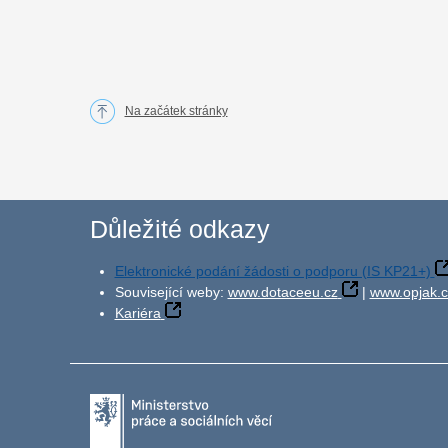
Na začátek stránky
Důležité odkazy
Elektronické podání žádosti o podporu (IS KP21+)
Související weby:
www.dotaceeu.cz
|
www.opjak.c
Kariéra