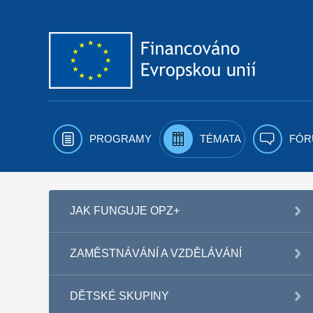
Přejít k obsahu
PROGRAMY
TÉMATA
FÓR
JAK FUNGUJE OPZ+
ZAMĚSTNÁVÁNÍ A VZDĚLÁVÁNÍ
DĚTSKÉ SKUPINY