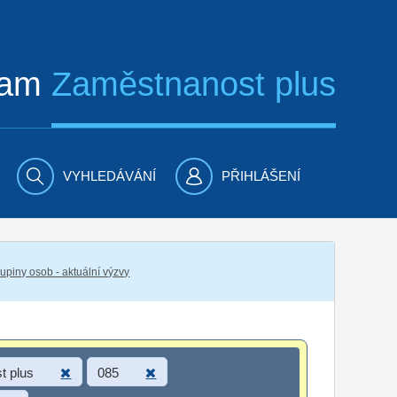
ram
Zaměstnanost plus
VYHLEDÁVÁNÍ
PŘIHLÁŠENÍ
piny osob - aktuální výzvy
t plus
085