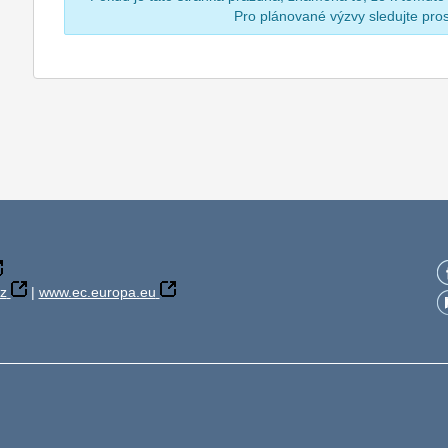
Pro plánované výzvy sledujte pr
z
|
www.ec.europa.eu