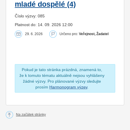
mladé dospělé (4)
Číslo výzvy: 085
Platnost do: 14. 09. 2026 12:00
29. 6. 2026
Určeno pro:
Veřejnost, Žadatel
Pokud je tato stránka prázdná, znamená to,
že k tomuto tématu aktuálně nejsou vyhlášeny
žádné výzvy. Pro plánované výzvy sledujte
prosím
Harmonogram výzev
.
Na začátek stránky