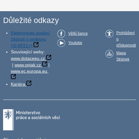
Důležité odkazy
Elektronické podání
Prohlášení
Větší šance
žádosti o podporu
o
Youtube
(IS KP21+)
přístupnosti
Související weby:
Mapa
www.dotaceeu.cz
Stránek
|
www.opjak.cz
|
www.ec.europa.eu
Kariéra