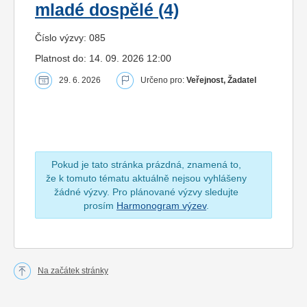
mladé dospělé (4)
Číslo výzvy: 085
Platnost do: 14. 09. 2026 12:00
29. 6. 2026
Určeno pro:
Veřejnost, Žadatel
Pokud je tato stránka prázdná, znamená to,
že k tomuto tématu aktuálně nejsou vyhlášeny
žádné výzvy. Pro plánované výzvy sledujte
prosím
Harmonogram výzev
.
Na začátek stránky