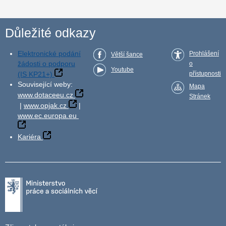
Důležité odkazy
Elektronické podání
Prohlášení
Větší šance
žádosti o podporu
o
Youtube
(IS KP21+)
přístupnosti
Související weby:
Mapa
www.dotaceeu.cz
Stránek
|
www.opjak.cz
|
www.ec.europa.eu
Kariéra