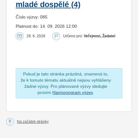
mladé dospělé (4)
Číslo výzvy: 085
Platnost do: 14. 09. 2026 12:00
29. 6. 2026
Určeno pro:
Veřejnost, Žadatel
Pokud je tato stránka prázdná, znamená to,
že k tomuto tématu aktuálně nejsou vyhlášeny
žádné výzvy. Pro plánované výzvy sledujte
prosím
Harmonogram výzev
.
Na začátek stránky