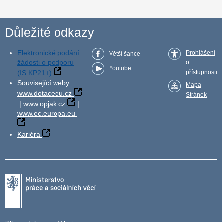
Důležité odkazy
Elektronické podání
Prohlášení
Větší šance
žádosti o podporu
o
Youtube
(IS KP21+)
přístupnosti
Související weby:
Mapa
www.dotaceeu.cz
Stránek
|
www.opjak.cz
|
www.ec.europa.eu
Kariéra