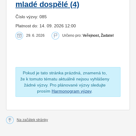
mladé dospělé (4)
Číslo výzvy: 085
Platnost do: 14. 09. 2026 12:00
29. 6. 2026
Určeno pro:
Veřejnost, Žadatel
Pokud je tato stránka prázdná, znamená to,
že k tomuto tématu aktuálně nejsou vyhlášeny
žádné výzvy. Pro plánované výzvy sledujte
prosím
Harmonogram výzev
.
Na začátek stránky