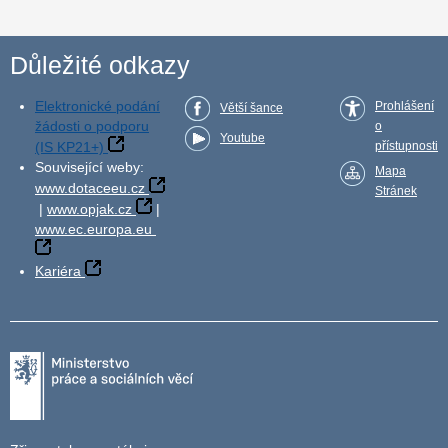
Důležité odkazy
Elektronické podání
Prohlášení
Větší šance
žádosti o podporu
o
Youtube
(IS KP21+)
přístupnosti
Související weby:
Mapa
www.dotaceeu.cz
Stránek
|
www.opjak.cz
|
www.ec.europa.eu
Kariéra