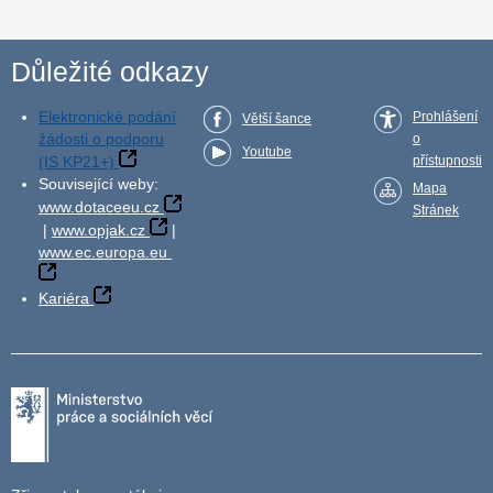
Důležité odkazy
Elektronické podání
Prohlášení
Větší šance
žádosti o podporu
o
Youtube
(IS KP21+)
přístupnosti
Související weby:
Mapa
www.dotaceeu.cz
Stránek
|
www.opjak.cz
|
www.ec.europa.eu
Kariéra