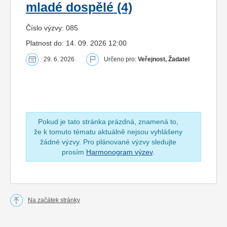
mladé dospělé (4)
Číslo výzvy: 085
Platnost do: 14. 09. 2026 12:00
29. 6. 2026
Určeno pro:
Veřejnost, Žadatel
Pokud je tato stránka prázdná, znamená to,
že k tomuto tématu aktuálně nejsou vyhlášeny
žádné výzvy. Pro plánované výzvy sledujte
prosím
Harmonogram výzev
.
Na začátek stránky