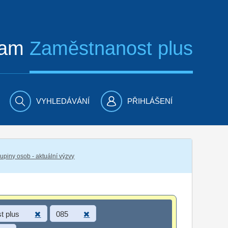
ram
Zaměstnanost plus
VYHLEDÁVÁNÍ
PŘIHLÁŠENÍ
piny osob - aktuální výzvy
t plus
085