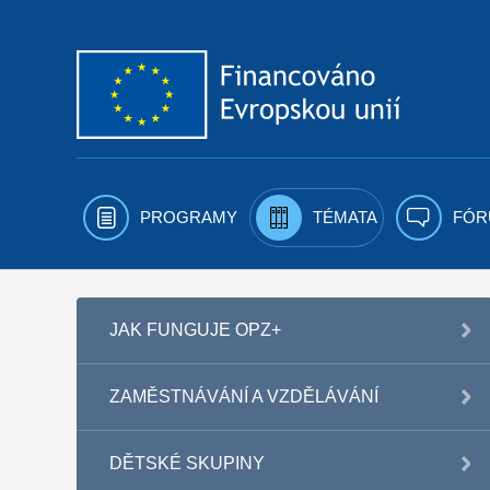
Přejít k obsahu
PROGRAMY
TÉMATA
FÓR
JAK FUNGUJE OPZ+
ZAMĚSTNÁVÁNÍ A VZDĚLÁVÁNÍ
DĚTSKÉ SKUPINY