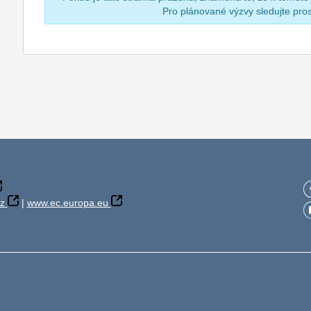
Pro plánované výzvy sledujte pr
z
|
www.ec.europa.eu