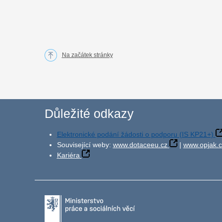
Na začátek stránky
Důležité odkazy
Elektronické podání žádosti o podporu (IS KP21+)
Související weby:
www.dotaceeu.cz
|
www.opjak.c
Kariéra