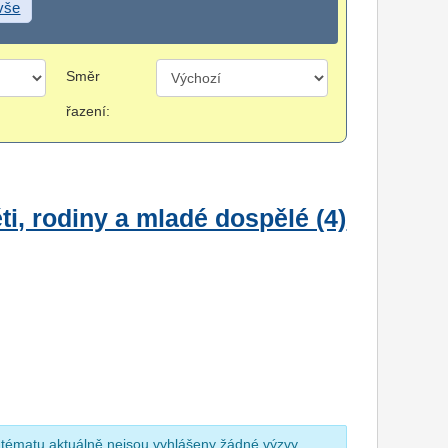
 vše
Směr
řazení:
i, rodiny a mladé dospělé (4)
 tématu aktuálně nejsou vyhlášeny žádné výzvy.