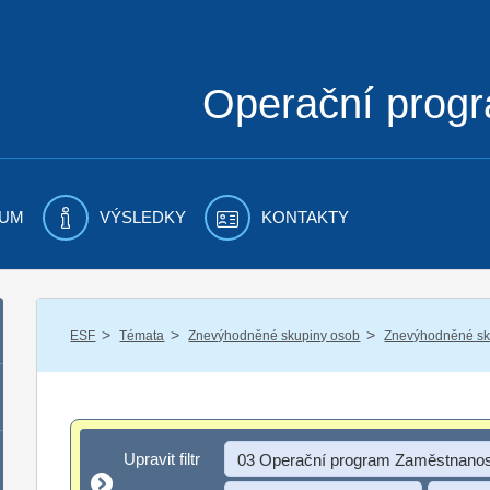
Operační prog
UM
VÝSLEDKY
KONTAKTY
/
/
/
ESF
Témata
Znevýhodněné skupiny osob
Znevýhodněné sku
Upravit filtr
Upravit filtr
03 Operační program Zaměstnanos