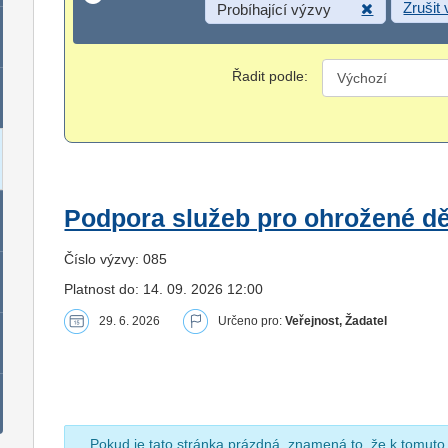
Zrušit
Probíhající výzvy
Řadit podle:
Podpora služeb pro ohrožené dět
Číslo výzvy: 085
Platnost do: 14. 09. 2026 12:00
29. 6. 2026
Určeno pro:
Veřejnost, Žadatel
Pokud je tato stránka prázdná, znamená to, že k tomuto