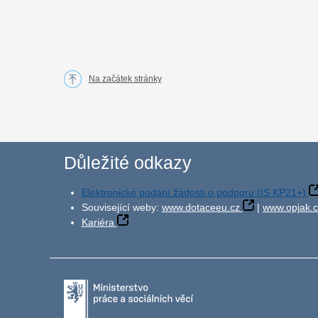
Na začátek stránky
Důležité odkazy
Elektronické podání žádosti o podporu (IS KP21+)
Související weby:
www.dotaceeu.cz
|
www.opjak.c
Kariéra