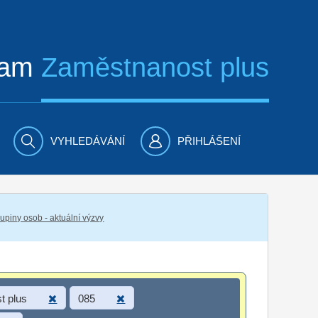
ram
Zaměstnanost plus
VYHLEDÁVÁNÍ
PŘIHLÁŠENÍ
piny osob - aktuální výzvy
t plus
085