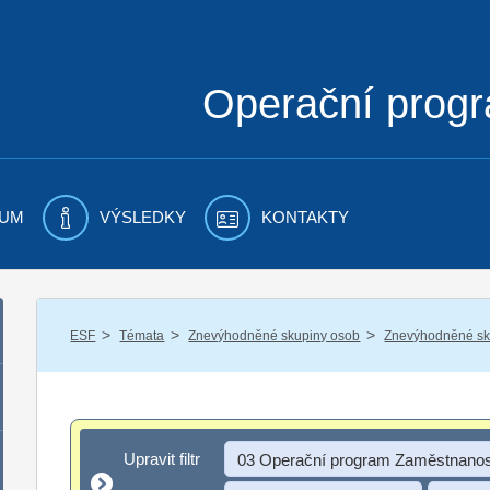
Operační prog
UM
VÝSLEDKY
KONTAKTY
/
/
/
ESF
Témata
Znevýhodněné skupiny osob
Znevýhodněné sku
Upravit filtr
Upravit filtr
03 Operační program Zaměstnanos