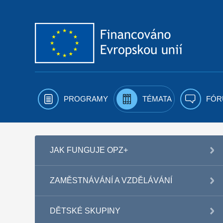
Přejít k obsahu
PROGRAMY
TÉMATA
FÓR
JAK FUNGUJE OPZ+
ZAMĚSTNÁVÁNÍ A VZDĚLÁVÁNÍ
DĚTSKÉ SKUPINY