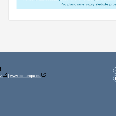
Pro plánované výzvy sledujte pr
z
|
www.ec.europa.eu