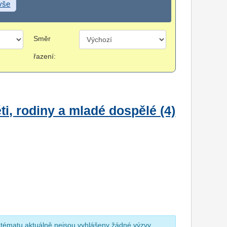
 vše
Směr
řazení:
i, rodiny a mladé dospělé (4)
 tématu aktuálně nejsou vyhlášeny žádné výzvy.