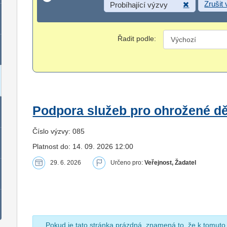
Zrušit
Probíhající výzvy
Řadit podle:
Podpora služeb pro ohrožené dět
Číslo výzvy: 085
Platnost do: 14. 09. 2026 12:00
29. 6. 2026
Určeno pro:
Veřejnost, Žadatel
Pokud je tato stránka prázdná, znamená to, že k tomuto