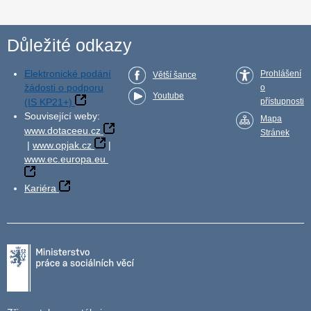
Důležité odkazy
Elektronické podání
Prohlášení
Větší šance
žádosti o podporu
o
Youtube
(IS KP21+)
přístupnosti
Související weby:
Mapa
www.dotaceeu.cz
Stránek
|
www.opjak.cz
|
www.ec.europa.eu
Kariéra