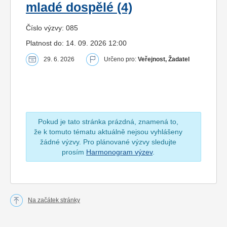
mladé dospělé (4)
Číslo výzvy: 085
Platnost do: 14. 09. 2026 12:00
29. 6. 2026
Určeno pro:
Veřejnost, Žadatel
Pokud je tato stránka prázdná, znamená to,
že k tomuto tématu aktuálně nejsou vyhlášeny
žádné výzvy. Pro plánované výzvy sledujte
prosím
Harmonogram výzev
.
Na začátek stránky