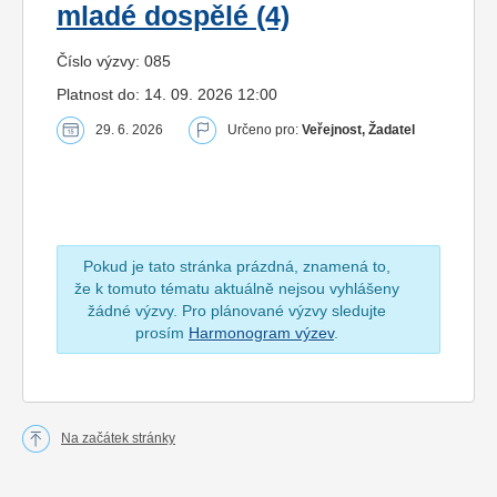
mladé dospělé (4)
Číslo výzvy: 085
Platnost do: 14. 09. 2026 12:00
29. 6. 2026
Určeno pro:
Veřejnost, Žadatel
Pokud je tato stránka prázdná, znamená to,
že k tomuto tématu aktuálně nejsou vyhlášeny
žádné výzvy. Pro plánované výzvy sledujte
prosím
Harmonogram výzev
.
Na začátek stránky