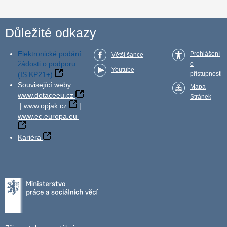
Důležité odkazy
Elektronické podání
Prohlášení
Větší šance
žádosti o podporu
o
Youtube
(IS KP21+)
přístupnosti
Související weby:
Mapa
www.dotaceeu.cz
Stránek
|
www.opjak.cz
|
www.ec.europa.eu
Kariéra