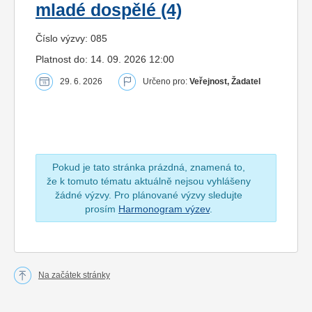
mladé dospělé (4)
Číslo výzvy: 085
Platnost do: 14. 09. 2026 12:00
29. 6. 2026
Určeno pro:
Veřejnost, Žadatel
Pokud je tato stránka prázdná, znamená to,
že k tomuto tématu aktuálně nejsou vyhlášeny
žádné výzvy. Pro plánované výzvy sledujte
prosím
Harmonogram výzev
.
Na začátek stránky