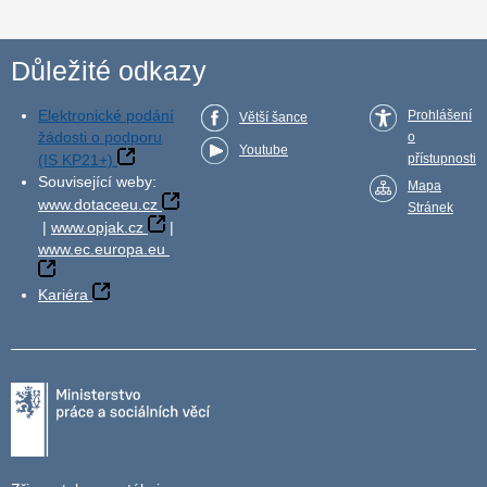
Důležité odkazy
Elektronické podání
Prohlášení
Větší šance
žádosti o podporu
o
Youtube
(IS KP21+)
přístupnosti
Související weby:
Mapa
www.dotaceeu.cz
Stránek
|
www.opjak.cz
|
www.ec.europa.eu
Kariéra