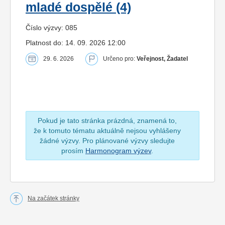
mladé dospělé (4)
Číslo výzvy: 085
Platnost do: 14. 09. 2026 12:00
29. 6. 2026
Určeno pro:
Veřejnost, Žadatel
Pokud je tato stránka prázdná, znamená to,
že k tomuto tématu aktuálně nejsou vyhlášeny
žádné výzvy. Pro plánované výzvy sledujte
prosím
Harmonogram výzev
.
Na začátek stránky