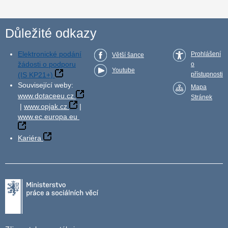
Důležité odkazy
Elektronické podání
Prohlášení
Větší šance
žádosti o podporu
o
Youtube
(IS KP21+)
přístupnosti
Související weby:
Mapa
www.dotaceeu.cz
Stránek
|
www.opjak.cz
|
www.ec.europa.eu
Kariéra