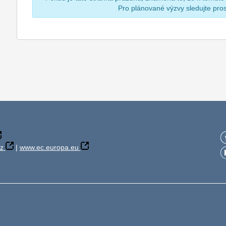
Pro plánované výzvy sledujte pr
z
|
www.ec.europa.eu