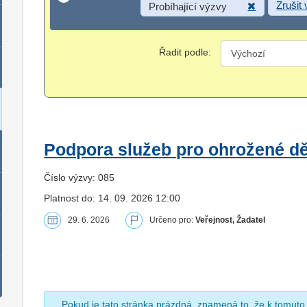
Zrušit
Probíhající výzvy
Řadit podle:
Podpora služeb pro ohrožené dět
Číslo výzvy: 085
Platnost do: 14. 09. 2026 12:00
29. 6. 2026
Určeno pro:
Veřejnost, Žadatel
Pokud je tato stránka prázdná, znamená to, že k tomuto