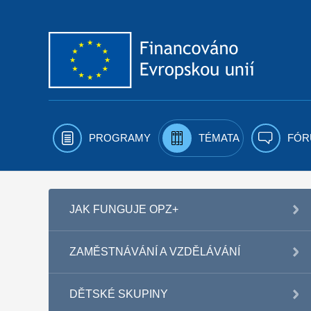
Přejít k obsahu
PROGRAMY
TÉMATA
FÓR
JAK FUNGUJE OPZ+
ZAMĚSTNÁVÁNÍ A VZDĚLÁVÁNÍ
DĚTSKÉ SKUPINY