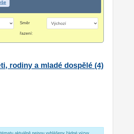
 vše
Směr
řazení:
i, rodiny a mladé dospělé (4)
 tématu aktuálně nejsou vyhlášeny žádné výzvy.