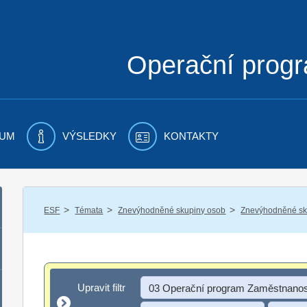
Operační prog
UM
VÝSLEDKY
KONTAKTY
/
/
/
ESF
Témata
Znevýhodněné skupiny osob
Znevýhodněné sku
Upravit filtr
Upravit filtr
03 Operační program Zaměstnanos