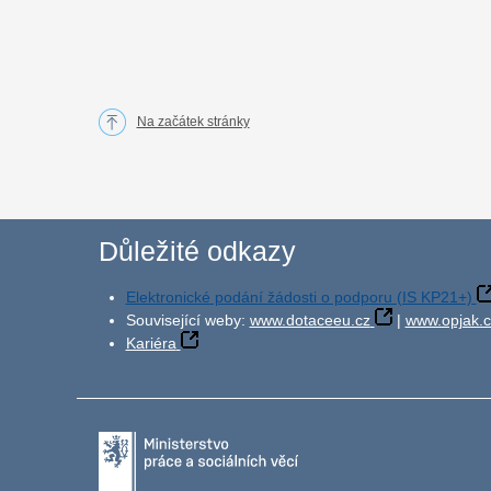
Na začátek stránky
Důležité odkazy
Elektronické podání žádosti o podporu (IS KP21+)
Související weby:
www.dotaceeu.cz
|
www.opjak.c
Kariéra