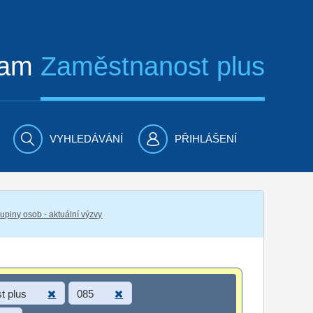
ram
Zaměstnanost plus
VYHLEDÁVÁNÍ
PŘIHLÁŠENÍ
piny osob - aktuální výzvy
t plus
085