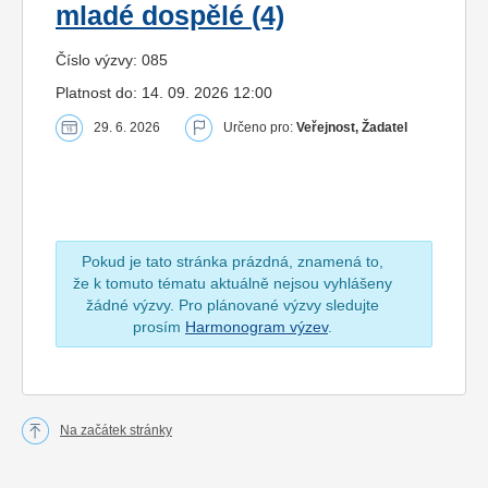
mladé dospělé (4)
Číslo výzvy: 085
Platnost do: 14. 09. 2026 12:00
29. 6. 2026
Určeno pro:
Veřejnost, Žadatel
Pokud je tato stránka prázdná, znamená to,
že k tomuto tématu aktuálně nejsou vyhlášeny
žádné výzvy. Pro plánované výzvy sledujte
prosím
Harmonogram výzev
.
Na začátek stránky