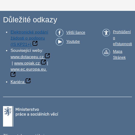
Důležité odkazy
Elektronické podání
Prohlášení
Větší šance
žádosti o podporu
o
Youtube
(IS KP21+)
přístupnosti
Související weby:
Mapa
www.dotaceeu.cz
Stránek
|
www.opjak.cz
|
www.ec.europa.eu
Kariéra