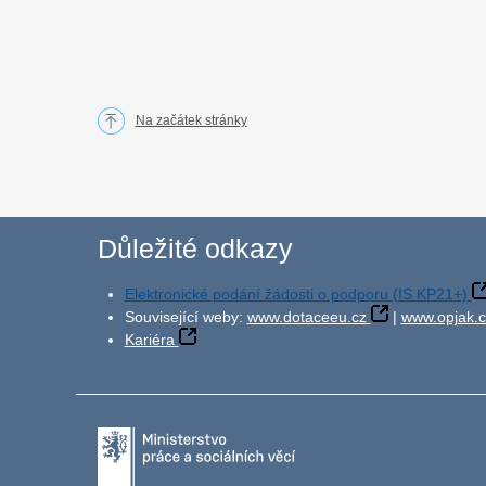
Na začátek stránky
Důležité odkazy
Elektronické podání žádosti o podporu (IS KP21+)
Související weby:
www.dotaceeu.cz
|
www.opjak.c
Kariéra