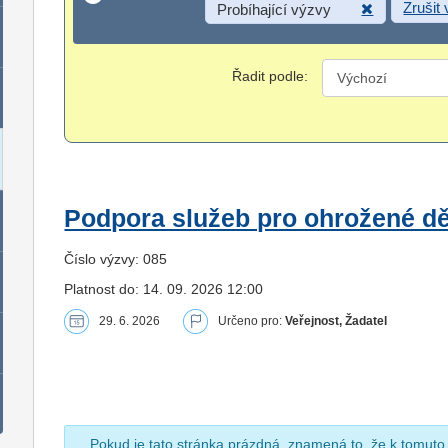
Zrušit
Probíhající výzvy
Řadit podle:
Podpora služeb pro ohrožené dět
Číslo výzvy: 085
Platnost do: 14. 09. 2026 12:00
29. 6. 2026
Určeno pro:
Veřejnost, Žadatel
Pokud je tato stránka prázdná, znamená to, že k tomuto