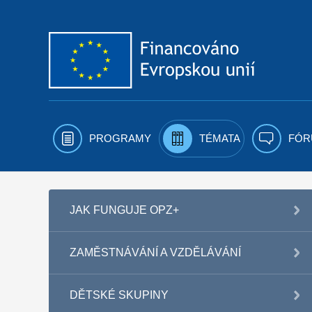
Přejít k obsahu
PROGRAMY
TÉMATA
FÓR
JAK FUNGUJE OPZ+
ZAMĚSTNÁVÁNÍ A VZDĚLÁVÁNÍ
DĚTSKÉ SKUPINY