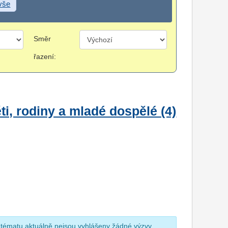
 vše
Směr
řazení:
i, rodiny a mladé dospělé (4)
 tématu aktuálně nejsou vyhlášeny žádné výzvy.