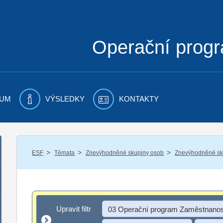
Operační prog
UM
VÝSLEDKY
KONTAKTY
/
/
/
ESF
Témata
Znevýhodněné skupiny osob
Znevýhodněné sku
Upravit filtr
Upravit filtr
03 Operační program Zaměstnanos