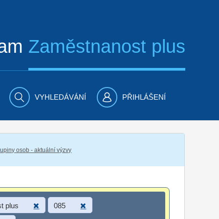
ram
Zaměstnanost plus
VYHLEDÁVÁNÍ
PŘIHLÁŠENÍ
piny osob - aktuální výzvy
t plus
085