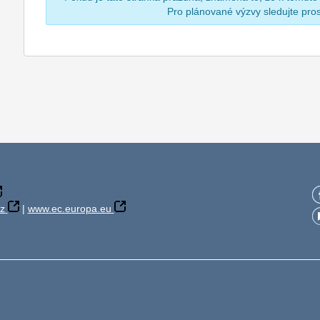
Pro plánované výzvy sledujte pr
z
|
www.ec.europa.eu