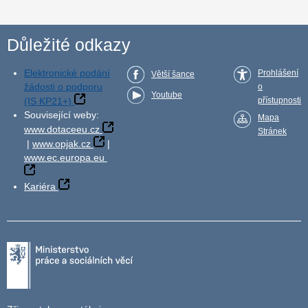
Důležité odkazy
Elektronické podání
Prohlášení
Větší šance
žádosti o podporu
o
Youtube
(IS KP21+)
přístupnosti
Související weby:
Mapa
www.dotaceeu.cz
Stránek
|
www.opjak.cz
|
www.ec.europa.eu
Kariéra