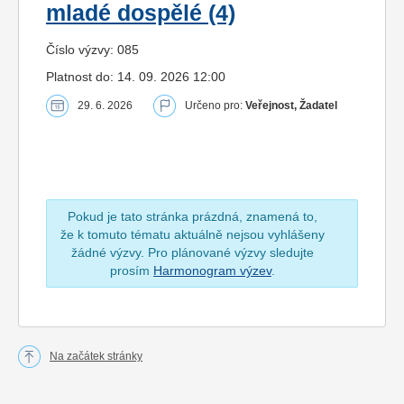
mladé dospělé (4)
Číslo výzvy: 085
Platnost do: 14. 09. 2026 12:00
29. 6. 2026
Určeno pro:
Veřejnost, Žadatel
Pokud je tato stránka prázdná, znamená to,
že k tomuto tématu aktuálně nejsou vyhlášeny
žádné výzvy. Pro plánované výzvy sledujte
prosím
Harmonogram výzev
.
Na začátek stránky