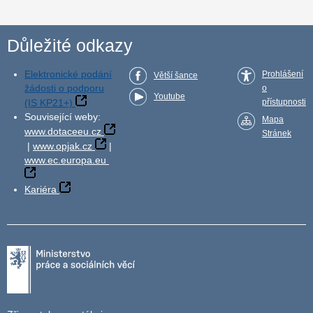
Důležité odkazy
Elektronické podání
Prohlášení
Větší šance
žádosti o podporu
o
Youtube
(IS KP21+)
přístupnosti
Související weby:
Mapa
www.dotaceeu.cz
Stránek
|
www.opjak.cz
|
www.ec.europa.eu
Kariéra