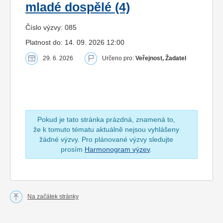
mladé dospělé (4)
Číslo výzvy: 085
Platnost do: 14. 09. 2026 12:00
29. 6. 2026
Určeno pro:
Veřejnost, Žadatel
Pokud je tato stránka prázdná, znamená to,
že k tomuto tématu aktuálně nejsou vyhlášeny
žádné výzvy. Pro plánované výzvy sledujte
prosím
Harmonogram výzev
.
Na začátek stránky