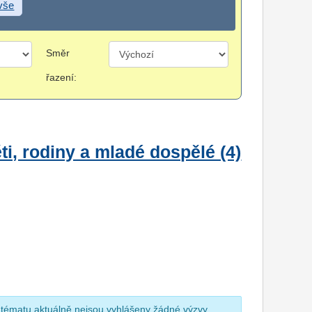
 vše
Směr
řazení:
i, rodiny a mladé dospělé (4)
 tématu aktuálně nejsou vyhlášeny žádné výzvy.