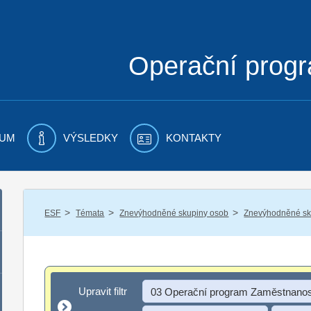
Operační prog
UM
VÝSLEDKY
KONTAKTY
/
/
/
ESF
Témata
Znevýhodněné skupiny osob
Znevýhodněné sku
Upravit filtr
Upravit filtr
03 Operační program Zaměstnanos