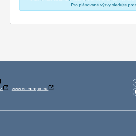
Pro plánované výzvy sledujte pr
z
|
www.ec.europa.eu