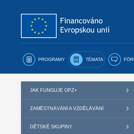
Přejít k obsahu
PROGRAMY
TÉMATA
FÓR
JAK FUNGUJE OPZ+
ZAMĚSTNÁVÁNÍ A VZDĚLÁVÁNÍ
DĚTSKÉ SKUPINY