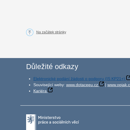
Na začátek stránky
Důležité odkazy
Elektronické podání žádosti o podporu (IS KP21+)
Související weby:
www.dotaceeu.cz
|
www.opjak.c
Kariéra