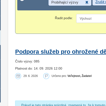
Zrušit
Probíhající výzvy
Řadit podle:
Podpora služeb pro ohrožené dět
Číslo výzvy: 085
Platnost do: 14. 09. 2026 12:00
29. 6. 2026
Určeno pro:
Veřejnost, Žadatel
Pokud je tato stránka prázdná, znamená to, že k tomuto