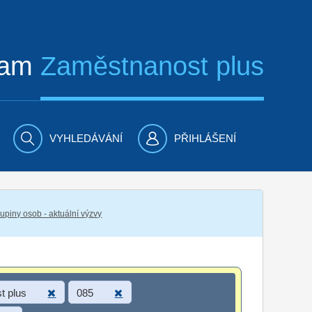
ram
Zaměstnanost plus
VYHLEDÁVÁNÍ
PŘIHLÁŠENÍ
piny osob - aktuální výzvy
t plus
085