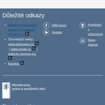
Důležité odkazy
Elektronické podání
Prohlášení
Větší šance
žádosti o podporu
o
Youtube
(IS KP21+)
přístupnosti
Související weby:
Mapa
www.dotaceeu.cz
Stránek
|
www.opjak.cz
|
www.ec.europa.eu
Kariéra