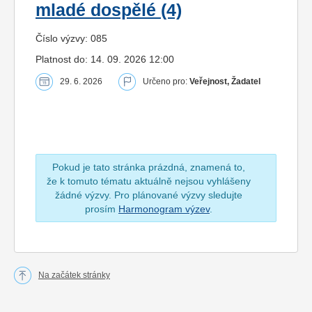
mladé dospělé (4)
Číslo výzvy: 085
Platnost do: 14. 09. 2026 12:00
29. 6. 2026
Určeno pro:
Veřejnost, Žadatel
Pokud je tato stránka prázdná, znamená to,
že k tomuto tématu aktuálně nejsou vyhlášeny
žádné výzvy. Pro plánované výzvy sledujte
prosím
Harmonogram výzev
.
Na začátek stránky