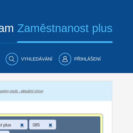
ram
Zaměstnanost plus
VYHLEDÁVÁNÍ
PŘIHLÁŠENÍ
piny osob - aktuální výzvy
t plus
085