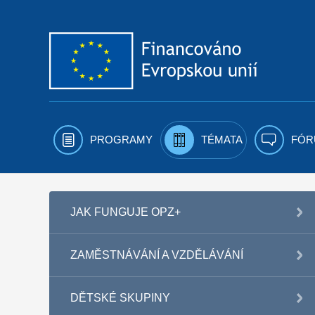
Přejít k obsahu
PROGRAMY
TÉMATA
FÓR
JAK FUNGUJE OPZ+
ZAMĚSTNÁVÁNÍ A VZDĚLÁVÁNÍ
DĚTSKÉ SKUPINY