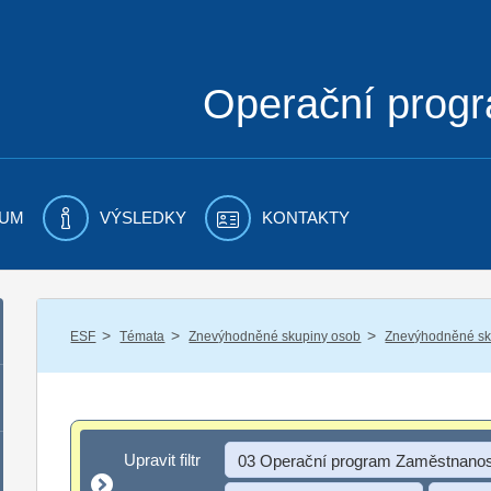
Operační prog
UM
VÝSLEDKY
KONTAKTY
/
/
/
ESF
Témata
Znevýhodněné skupiny osob
Znevýhodněné sku
Upravit filtr
Upravit filtr
03 Operační program Zaměstnanos