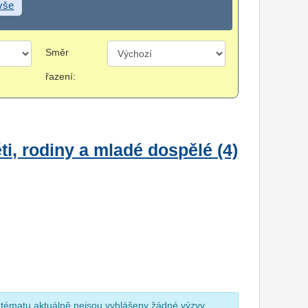
 vše
Směr
řazení:
i, rodiny a mladé dospělé (4)
 tématu aktuálně nejsou vyhlášeny žádné výzvy.