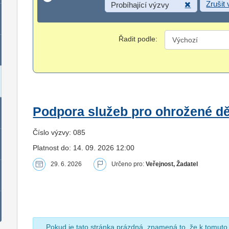
Zrušit
Probíhající výzvy
Řadit podle:
Podpora služeb pro ohrožené dět
Číslo výzvy: 085
Platnost do: 14. 09. 2026 12:00
29. 6. 2026
Určeno pro:
Veřejnost, Žadatel
Pokud je tato stránka prázdná, znamená to, že k tomuto