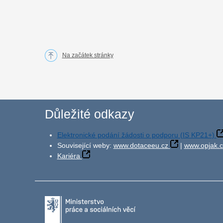
Na začátek stránky
Důležité odkazy
Elektronické podání žádosti o podporu (IS KP21+)
Související weby:
www.dotaceeu.cz
|
www.opjak.c
Kariéra