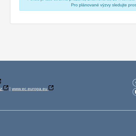
Pro plánované výzvy sledujte pr
z
|
www.ec.europa.eu