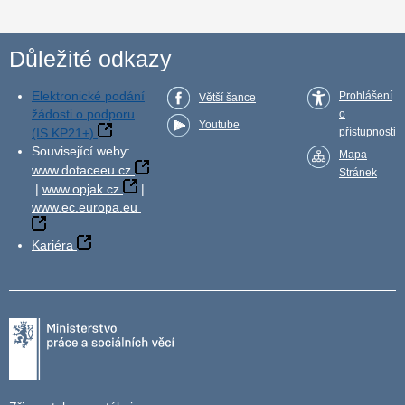
Důležité odkazy
Elektronické podání
Prohlášení
Větší šance
žádosti o podporu
o
Youtube
(IS KP21+)
přístupnosti
Související weby:
Mapa
www.dotaceeu.cz
Stránek
|
www.opjak.cz
|
www.ec.europa.eu
Kariéra