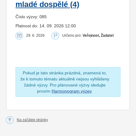
mladé dospělé (4)
Číslo výzvy: 085
Platnost do: 14. 09. 2026 12:00
29. 6. 2026
Určeno pro:
Veřejnost, Žadatel
Pokud je tato stránka prázdná, znamená to,
že k tomuto tématu aktuálně nejsou vyhlášeny
žádné výzvy. Pro plánované výzvy sledujte
prosím
Harmonogram výzev
.
Na začátek stránky