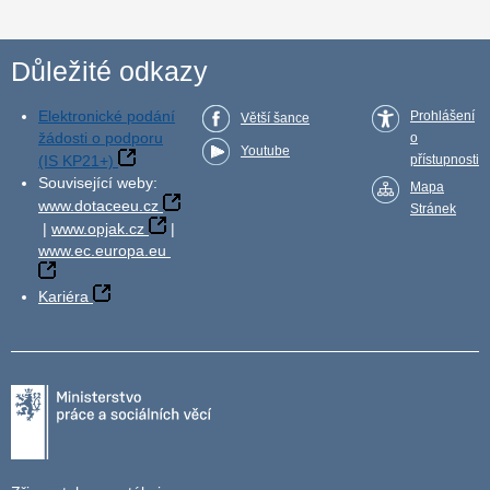
Důležité odkazy
Elektronické podání
Prohlášení
Větší šance
žádosti o podporu
o
Youtube
(IS KP21+)
přístupnosti
Související weby:
Mapa
www.dotaceeu.cz
Stránek
|
www.opjak.cz
|
www.ec.europa.eu
Kariéra