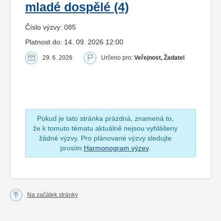
mladé dospělé (4)
Číslo výzvy: 085
Platnost do: 14. 09. 2026 12:00
29. 6. 2026
Určeno pro:
Veřejnost, Žadatel
Pokud je tato stránka prázdná, znamená to,
že k tomuto tématu aktuálně nejsou vyhlášeny
žádné výzvy. Pro plánované výzvy sledujte
prosím
Harmonogram výzev
.
Na začátek stránky