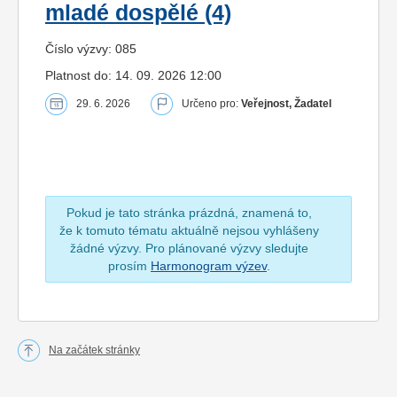
mladé dospělé (4)
Číslo výzvy: 085
Platnost do: 14. 09. 2026 12:00
29. 6. 2026
Určeno pro:
Veřejnost, Žadatel
Pokud je tato stránka prázdná, znamená to,
že k tomuto tématu aktuálně nejsou vyhlášeny
žádné výzvy. Pro plánované výzvy sledujte
prosím
Harmonogram výzev
.
Na začátek stránky