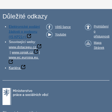
Důležité odkazy
Elektronické podání
Prohlášení
Větší šance
žádosti o podporu
o
Youtube
(IS KP21+)
přístupnosti
Související weby:
Mapa
www.dotaceeu.cz
Stránek
|
www.opjak.cz
|
www.ec.europa.eu
Kariéra