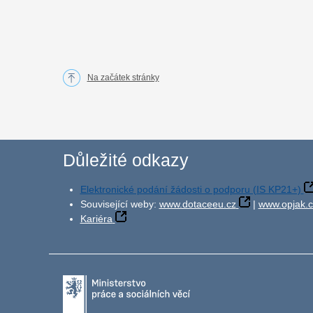
Na začátek stránky
Důležité odkazy
Elektronické podání žádosti o podporu (IS KP21+)
Související weby:
www.dotaceeu.cz
|
www.opjak.c
Kariéra