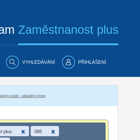
ram
Zaměstnanost plus
VYHLEDÁVÁNÍ
PŘIHLÁŠENÍ
piny osob - aktuální výzvy
t plus
085