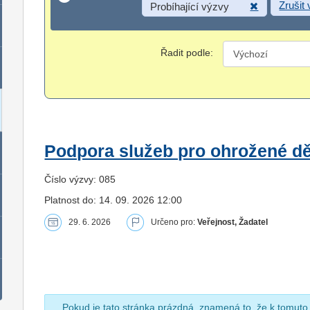
Zrušit
Probíhající výzvy
Řadit podle:
Podpora služeb pro ohrožené dět
Číslo výzvy: 085
Platnost do: 14. 09. 2026 12:00
29. 6. 2026
Určeno pro:
Veřejnost, Žadatel
Pokud je tato stránka prázdná, znamená to, že k tomuto