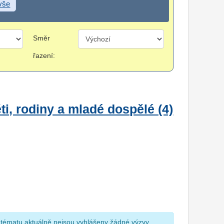
 vše
Směr
řazení:
i, rodiny a mladé dospělé (4)
 tématu aktuálně nejsou vyhlášeny žádné výzvy.