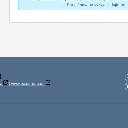
Pro plánované výzvy sledujte pr
z
|
www.ec.europa.eu