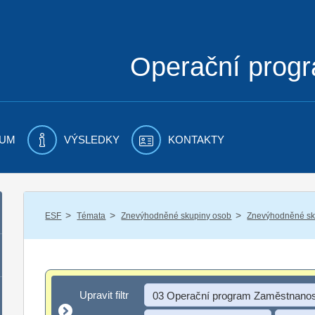
Operační prog
UM
VÝSLEDKY
KONTAKTY
/
/
/
ESF
Témata
Znevýhodněné skupiny osob
Znevýhodněné sku
Upravit filtr
Upravit filtr
03 Operační program Zaměstnanos