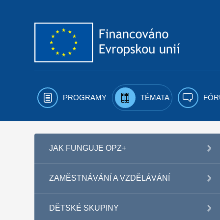
Přejít k obsahu
PROGRAMY
TÉMATA
FÓR
JAK FUNGUJE OPZ+
ZAMĚSTNÁVÁNÍ A VZDĚLÁVÁNÍ
DĚTSKÉ SKUPINY