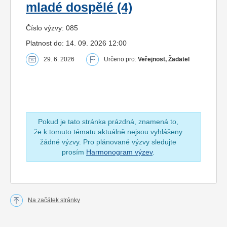
mladé dospělé (4)
Číslo výzvy: 085
Platnost do: 14. 09. 2026 12:00
29. 6. 2026
Určeno pro:
Veřejnost, Žadatel
Pokud je tato stránka prázdná, znamená to,
že k tomuto tématu aktuálně nejsou vyhlášeny
žádné výzvy. Pro plánované výzvy sledujte
prosím
Harmonogram výzev
.
Na začátek stránky