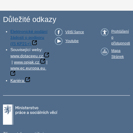
Důležité odkazy
Elektronické podání
Prohlášení
Větší šance
žádosti o podporu
o
Youtube
(IS KP21+)
přístupnosti
Související weby:
Mapa
www.dotaceeu.cz
Stránek
|
www.opjak.cz
|
www.ec.europa.eu
Kariéra