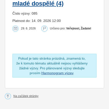
mladé dospělé (4)
Číslo výzvy: 085
Platnost do: 14. 09. 2026 12:00
29. 6. 2026
Určeno pro:
Veřejnost, Žadatel
Pokud je tato stránka prázdná, znamená to,
že k tomuto tématu aktuálně nejsou vyhlášeny
žádné výzvy. Pro plánované výzvy sledujte
prosím
Harmonogram výzev
.
Na začátek stránky