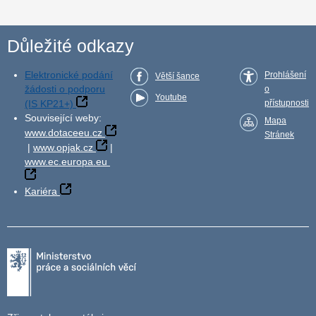
Důležité odkazy
Elektronické podání
Prohlášení
Větší šance
žádosti o podporu
o
Youtube
(IS KP21+)
přístupnosti
Související weby:
Mapa
www.dotaceeu.cz
Stránek
|
www.opjak.cz
|
www.ec.europa.eu
Kariéra