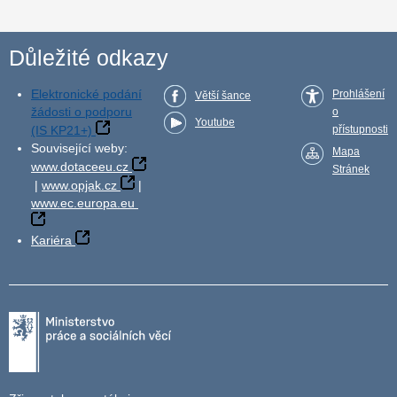
Důležité odkazy
Elektronické podání
Prohlášení
Větší šance
žádosti o podporu
o
Youtube
(IS KP21+)
přístupnosti
Související weby:
Mapa
www.dotaceeu.cz
Stránek
|
www.opjak.cz
|
www.ec.europa.eu
Kariéra