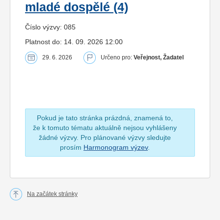
mladé dospělé (4)
Číslo výzvy: 085
Platnost do: 14. 09. 2026 12:00
29. 6. 2026
Určeno pro:
Veřejnost, Žadatel
Pokud je tato stránka prázdná, znamená to,
že k tomuto tématu aktuálně nejsou vyhlášeny
žádné výzvy. Pro plánované výzvy sledujte
prosím
Harmonogram výzev
.
Na začátek stránky