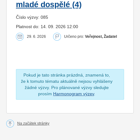
mladé dospělé (4)
Číslo výzvy: 085
Platnost do: 14. 09. 2026 12:00
29. 6. 2026
Určeno pro:
Veřejnost, Žadatel
Pokud je tato stránka prázdná, znamená to,
že k tomuto tématu aktuálně nejsou vyhlášeny
žádné výzvy. Pro plánované výzvy sledujte
prosím
Harmonogram výzev
.
Na začátek stránky