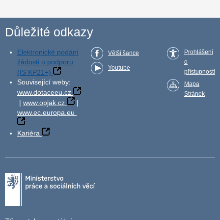
Důležité odkazy
Elektronické podání
Prohlášení
Větší šance
žádosti o podporu
o
Youtube
(IS KP21+)
přístupnosti
Související weby:
Mapa
www.dotaceeu.cz
Stránek
|
www.opjak.cz
|
www.ec.europa.eu
Kariéra