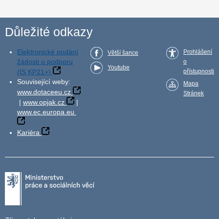
Důležité odkazy
Elektronické podání
Prohlášení
Větší šance
žádosti o podporu
o
Youtube
(IS KP21+)
přístupnosti
Související weby:
Mapa
www.dotaceeu.cz
Stránek
|
www.opjak.cz
|
www.ec.europa.eu
Kariéra