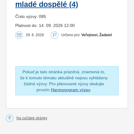
mladé dospělé (4)
Číslo výzvy: 085
Platnost do: 14. 09. 2026 12:00
29. 6. 2026
Určeno pro:
Veřejnost, Žadatel
Pokud je tato stránka prázdná, znamená to,
že k tomuto tématu aktuálně nejsou vyhlášeny
žádné výzvy. Pro plánované výzvy sledujte
prosím
Harmonogram výzev
.
Na začátek stránky