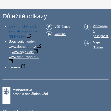
Důležité odkazy
Elektronické podání
Prohlášení
Větší šance
žádosti o podporu
o
Youtube
(IS KP21+)
přístupnosti
Související weby:
Mapa
www.dotaceeu.cz
Stránek
|
www.opjak.cz
|
www.ec.europa.eu
Kariéra