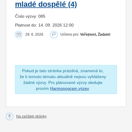
mladé dospělé (4)
Číslo výzvy: 085
Platnost do: 14. 09. 2026 12:00
29. 6. 2026
Určeno pro:
Veřejnost, Žadatel
Pokud je tato stránka prázdná, znamená to,
že k tomuto tématu aktuálně nejsou vyhlášeny
žádné výzvy. Pro plánované výzvy sledujte
prosím
Harmonogram výzev
.
Na začátek stránky