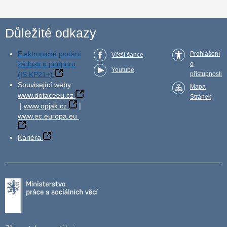
Důležité odkazy
Elektronické podání
Prohlášení
Větší šance
žádosti o podporu
o
Youtube
(IS KP21+)
přístupnosti
Související weby:
Mapa
www.dotaceeu.cz
Stránek
|
www.opjak.cz
|
www.ec.europa.eu
Kariéra