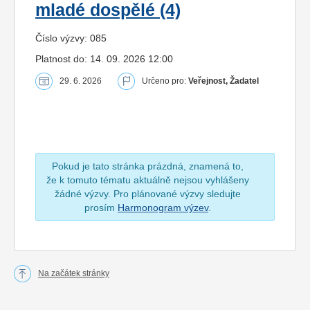
mladé dospělé (4)
Číslo výzvy: 085
Platnost do: 14. 09. 2026 12:00
29. 6. 2026
Určeno pro:
Veřejnost, Žadatel
Pokud je tato stránka prázdná, znamená to,
že k tomuto tématu aktuálně nejsou vyhlášeny
žádné výzvy. Pro plánované výzvy sledujte
prosím
Harmonogram výzev
.
Na začátek stránky