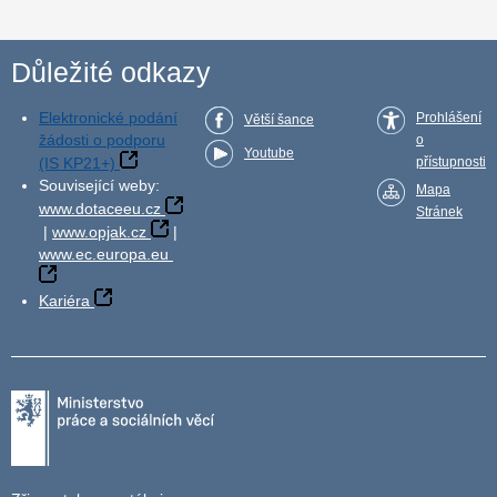
Důležité odkazy
Elektronické podání
Prohlášení
Větší šance
žádosti o podporu
o
Youtube
(IS KP21+)
přístupnosti
Související weby:
Mapa
www.dotaceeu.cz
Stránek
|
www.opjak.cz
|
www.ec.europa.eu
Kariéra