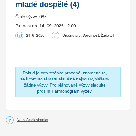
mladé dospělé (4)
Číslo výzvy: 085
Platnost do: 14. 09. 2026 12:00
29. 6. 2026
Určeno pro:
Veřejnost, Žadatel
Pokud je tato stránka prázdná, znamená to,
že k tomuto tématu aktuálně nejsou vyhlášeny
žádné výzvy. Pro plánované výzvy sledujte
prosím
Harmonogram výzev
.
Na začátek stránky