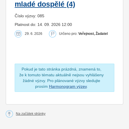
mladé dospělé (4)
Číslo výzvy: 085
Platnost do: 14. 09. 2026 12:00
29. 6. 2026
Určeno pro:
Veřejnost, Žadatel
Pokud je tato stránka prázdná, znamená to,
že k tomuto tématu aktuálně nejsou vyhlášeny
žádné výzvy. Pro plánované výzvy sledujte
prosím
Harmonogram výzev
.
Na začátek stránky