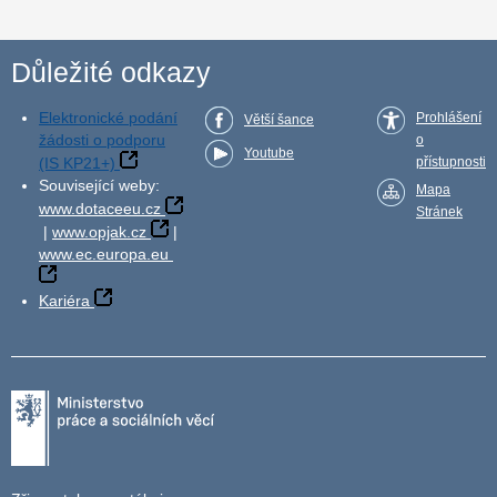
Důležité odkazy
Elektronické podání
Prohlášení
Větší šance
žádosti o podporu
o
Youtube
(IS KP21+)
přístupnosti
Související weby:
Mapa
www.dotaceeu.cz
Stránek
|
www.opjak.cz
|
www.ec.europa.eu
Kariéra