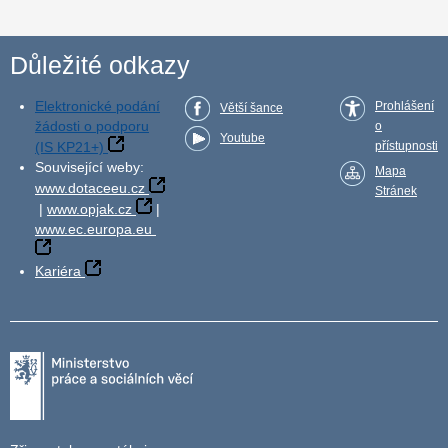
Důležité odkazy
Elektronické podání
Prohlášení
Větší šance
žádosti o podporu
o
Youtube
(IS KP21+)
přístupnosti
Související weby:
Mapa
www.dotaceeu.cz
Stránek
|
www.opjak.cz
|
www.ec.europa.eu
Kariéra