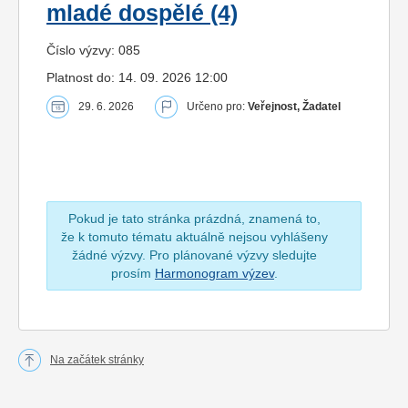
mladé dospělé (4)
Číslo výzvy: 085
Platnost do: 14. 09. 2026 12:00
29. 6. 2026
Určeno pro:
Veřejnost, Žadatel
Pokud je tato stránka prázdná, znamená to,
že k tomuto tématu aktuálně nejsou vyhlášeny
žádné výzvy. Pro plánované výzvy sledujte
prosím
Harmonogram výzev
.
Na začátek stránky