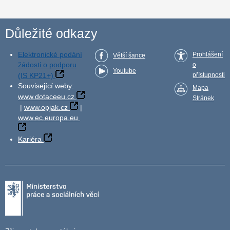
Důležité odkazy
Elektronické podání
Prohlášení
Větší šance
žádosti o podporu
o
Youtube
(IS KP21+)
přístupnosti
Související weby:
Mapa
www.dotaceeu.cz
Stránek
|
www.opjak.cz
|
www.ec.europa.eu
Kariéra