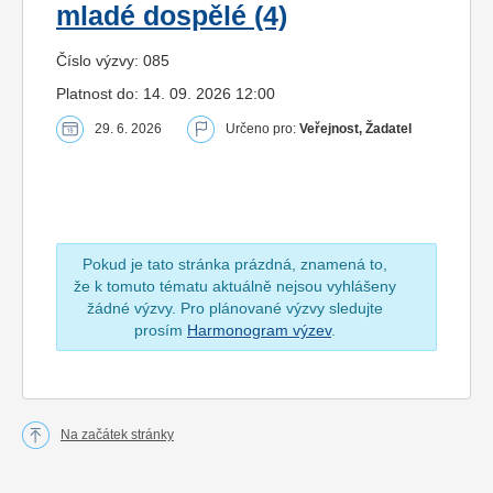
mladé dospělé (4)
Číslo výzvy: 085
Platnost do: 14. 09. 2026 12:00
29. 6. 2026
Určeno pro:
Veřejnost, Žadatel
Pokud je tato stránka prázdná, znamená to,
že k tomuto tématu aktuálně nejsou vyhlášeny
žádné výzvy. Pro plánované výzvy sledujte
prosím
Harmonogram výzev
.
Na začátek stránky