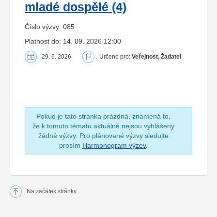
mladé dospělé (4)
Číslo výzvy: 085
Platnost do: 14. 09. 2026 12:00
29. 6. 2026
Určeno pro:
Veřejnost, Žadatel
Pokud je tato stránka prázdná, znamená to,
že k tomuto tématu aktuálně nejsou vyhlášeny
žádné výzvy. Pro plánované výzvy sledujte
prosím
Harmonogram výzev
.
Na začátek stránky