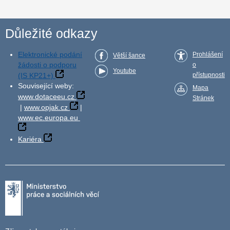
Důležité odkazy
Elektronické podání
Prohlášení
Větší šance
žádosti o podporu
o
Youtube
(IS KP21+)
přístupnosti
Související weby:
Mapa
www.dotaceeu.cz
Stránek
|
www.opjak.cz
|
www.ec.europa.eu
Kariéra