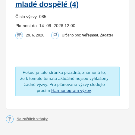
mladé dospělé (4)
Číslo výzvy: 085
Platnost do: 14. 09. 2026 12:00
29. 6. 2026
Určeno pro:
Veřejnost, Žadatel
Pokud je tato stránka prázdná, znamená to,
že k tomuto tématu aktuálně nejsou vyhlášeny
žádné výzvy. Pro plánované výzvy sledujte
prosím
Harmonogram výzev
.
Na začátek stránky