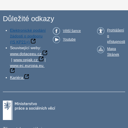
Důležité odkazy
Elektronické podání
Prohlášení
Větší šance
žádosti o podporu
o
Youtube
(IS KP21+)
přístupnosti
Související weby:
Mapa
www.dotaceeu.cz
Stránek
|
www.opjak.cz
|
www.ec.europa.eu
Kariéra