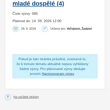
mladé dospělé (4)
Číslo výzvy: 085
Platnost do: 14. 09. 2026 12:00
29. 6. 2026
Určeno pro:
Veřejnost, Žadatel
Pokud je tato stránka prázdná, znamená to,
že k tomuto tématu aktuálně nejsou vyhlášeny
žádné výzvy. Pro plánované výzvy sledujte
prosím
Harmonogram výzev
.
Na začátek stránky