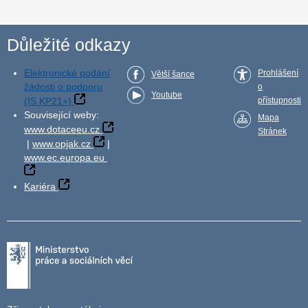
Důležité odkazy
Elektronické podání
Prohlášení
Větší šance
žádosti o podporu
o
Youtube
(IS KP21+)
přístupnosti
Související weby:
Mapa
www.dotaceeu.cz
Stránek
|
www.opjak.cz
|
www.ec.europa.eu
Kariéra