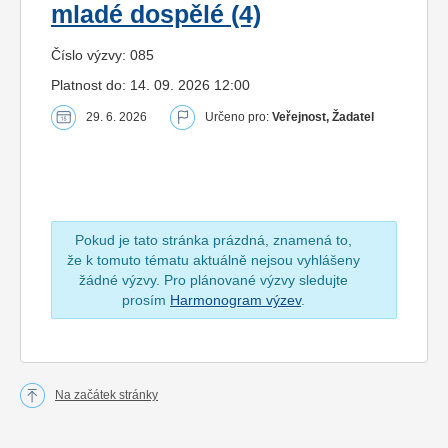
mladé dospělé (4)
Číslo výzvy: 085
Platnost do: 14. 09. 2026 12:00
29. 6. 2026
Určeno pro:
Veřejnost, Žadatel
Pokud je tato stránka prázdná, znamená to,
že k tomuto tématu aktuálně nejsou vyhlášeny
žádné výzvy. Pro plánované výzvy sledujte
prosím
Harmonogram výzev
.
Na začátek stránky