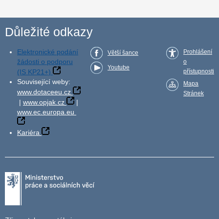
Důležité odkazy
Elektronické podání
Prohlášení
Větší šance
žádosti o podporu
o
Youtube
(IS KP21+)
přístupnosti
Související weby:
Mapa
www.dotaceeu.cz
Stránek
|
www.opjak.cz
|
www.ec.europa.eu
Kariéra