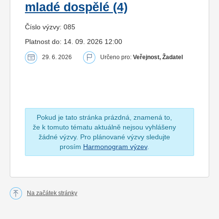
mladé dospělé (4)
Číslo výzvy: 085
Platnost do: 14. 09. 2026 12:00
29. 6. 2026
Určeno pro:
Veřejnost, Žadatel
Pokud je tato stránka prázdná, znamená to,
že k tomuto tématu aktuálně nejsou vyhlášeny
žádné výzvy. Pro plánované výzvy sledujte
prosím
Harmonogram výzev
.
Na začátek stránky