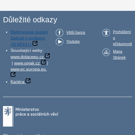
Důležité odkazy
Elektronické podání
Prohlášení
Větší šance
žádosti o podporu
o
Youtube
(IS KP21+)
přístupnosti
Související weby:
Mapa
www.dotaceeu.cz
Stránek
|
www.opjak.cz
|
www.ec.europa.eu
Kariéra