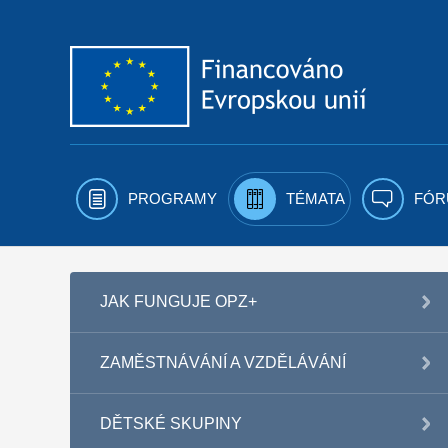
Přejít k obsahu
PROGRAMY
TÉMATA
FÓR
JAK FUNGUJE OPZ+
ZAMĚSTNÁVÁNÍ A VZDĚLÁVÁNÍ
DĚTSKÉ SKUPINY