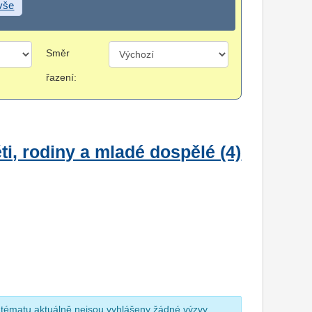
 vše
Směr
řazení:
i, rodiny a mladé dospělé (4)
 tématu aktuálně nejsou vyhlášeny žádné výzvy.