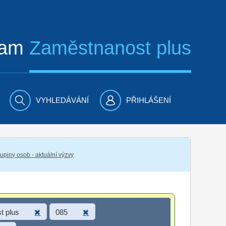
ram
Zaměstnanost plus
VYHLEDÁVÁNÍ
PŘIHLÁŠENÍ
piny osob - aktuální výzvy
t plus
085