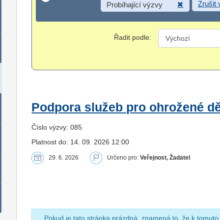
Zrušit
Probíhající výzvy
Řadit podle:
Podpora služeb pro ohrožené dět
Číslo výzvy: 085
Platnost do: 14. 09. 2026 12:00
29. 6. 2026
Určeno pro:
Veřejnost, Žadatel
Pokud je tato stránka prázdná, znamená to, že k tomuto