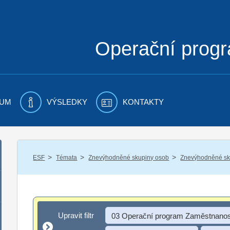
Operační prog
UM
VÝSLEDKY
KONTAKTY
/
/
/
ESF
Témata
Znevýhodněné skupiny osob
Znevýhodněné sku
Upravit filtr
Upravit filtr
03 Operační program Zaměstnanos