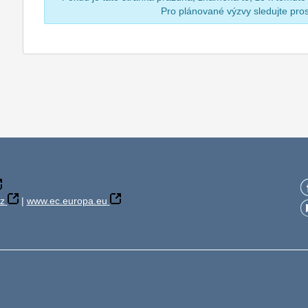
Pro plánované výzvy sledujte pr
z
|
www.ec.europa.eu