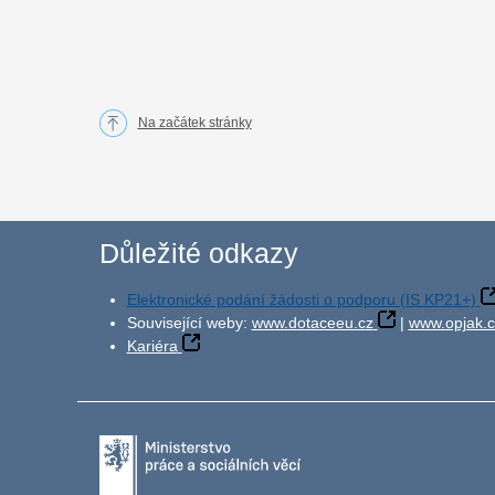
Na začátek stránky
Důležité odkazy
Elektronické podání žádosti o podporu (IS KP21+)
Související weby:
www.dotaceeu.cz
|
www.opjak.c
Kariéra