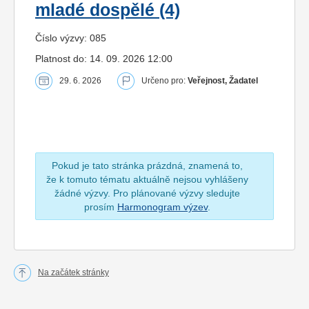
mladé dospělé (4)
Číslo výzvy: 085
Platnost do: 14. 09. 2026 12:00
29. 6. 2026
Určeno pro:
Veřejnost, Žadatel
Pokud je tato stránka prázdná, znamená to,
že k tomuto tématu aktuálně nejsou vyhlášeny
žádné výzvy. Pro plánované výzvy sledujte
prosím
Harmonogram výzev
.
Na začátek stránky