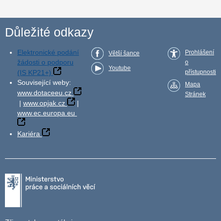
Důležité odkazy
Elektronické podání
Prohlášení
Větší šance
žádosti o podporu
o
Youtube
(IS KP21+)
přístupnosti
Související weby:
Mapa
www.dotaceeu.cz
Stránek
|
www.opjak.cz
|
www.ec.europa.eu
Kariéra