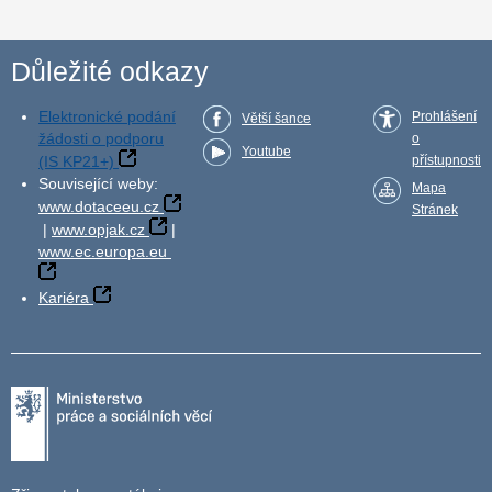
Důležité odkazy
Elektronické podání
Prohlášení
Větší šance
žádosti o podporu
o
Youtube
(IS KP21+)
přístupnosti
Související weby:
Mapa
www.dotaceeu.cz
Stránek
|
www.opjak.cz
|
www.ec.europa.eu
Kariéra