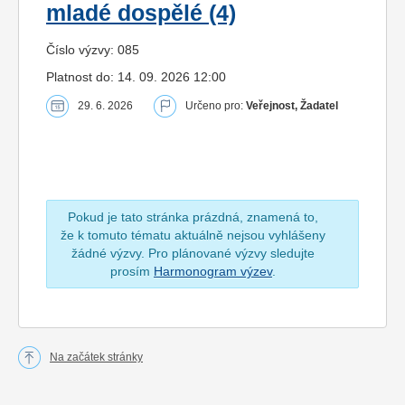
mladé dospělé (4)
Číslo výzvy: 085
Platnost do: 14. 09. 2026 12:00
29. 6. 2026
Určeno pro:
Veřejnost, Žadatel
Pokud je tato stránka prázdná, znamená to,
že k tomuto tématu aktuálně nejsou vyhlášeny
žádné výzvy. Pro plánované výzvy sledujte
prosím
Harmonogram výzev
.
Na začátek stránky