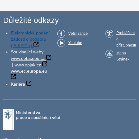
Důležité odkazy
Elektronické podání
Prohlášení
Větší šance
žádosti o podporu
o
Youtube
(IS KP21+)
přístupnosti
Související weby:
Mapa
www.dotaceeu.cz
Stránek
|
www.opjak.cz
|
www.ec.europa.eu
Kariéra