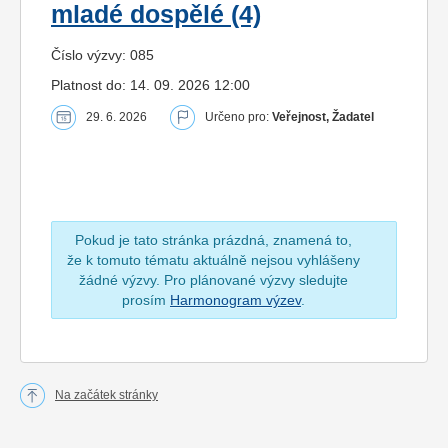
mladé dospělé (4)
Číslo výzvy: 085
Platnost do: 14. 09. 2026 12:00
29. 6. 2026
Určeno pro:
Veřejnost, Žadatel
Pokud je tato stránka prázdná, znamená to,
že k tomuto tématu aktuálně nejsou vyhlášeny
žádné výzvy. Pro plánované výzvy sledujte
prosím
Harmonogram výzev
.
Na začátek stránky