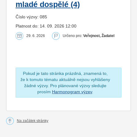
mladé dospělé (4)
Číslo výzvy: 085
Platnost do: 14. 09. 2026 12:00
29. 6. 2026
Určeno pro:
Veřejnost, Žadatel
Pokud je tato stránka prázdná, znamená to,
že k tomuto tématu aktuálně nejsou vyhlášeny
žádné výzvy. Pro plánované výzvy sledujte
prosím
Harmonogram výzev
.
Na začátek stránky