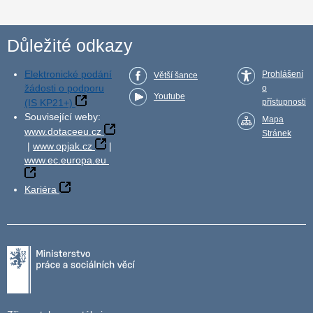
Důležité odkazy
Elektronické podání
Prohlášení
Větší šance
žádosti o podporu
o
Youtube
(IS KP21+)
přístupnosti
Související weby:
Mapa
www.dotaceeu.cz
Stránek
|
www.opjak.cz
|
www.ec.europa.eu
Kariéra