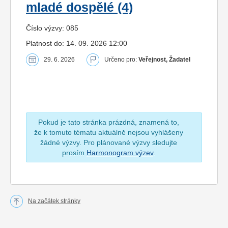
mladé dospělé (4)
Číslo výzvy: 085
Platnost do: 14. 09. 2026 12:00
29. 6. 2026
Určeno pro:
Veřejnost, Žadatel
Pokud je tato stránka prázdná, znamená to,
že k tomuto tématu aktuálně nejsou vyhlášeny
žádné výzvy. Pro plánované výzvy sledujte
prosím
Harmonogram výzev
.
Na začátek stránky