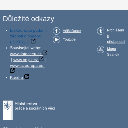
Důležité odkazy
Elektronické podání
Prohlášení
Větší šance
žádosti o podporu
o
Youtube
(IS KP21+)
přístupnosti
Související weby:
Mapa
www.dotaceeu.cz
Stránek
|
www.opjak.cz
|
www.ec.europa.eu
Kariéra